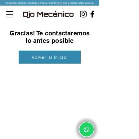
Revisión precompra en Santiago - Servicio a cargo de ingenieros mecánicos profesionales.
Gracias! Te contactaremos
lo antes posible
Volver al inicio
Horario de revisiones:
Lunes a viernes de 9:00 a 19:00h
Sábados, domingos
y festivos atención vía Whasapp.
Información de contacto:
Av. Sta. María #710, Providencia